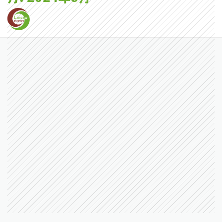
コ
ン
テ
ン
ツ
へ
ス
キ
ッ
ホーム
サービス
プ