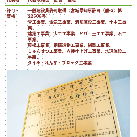
許可・
一般建設業許可取得（宮城県知事許可（般-2）第
資格
22506号）
管工事業、電気工事業、消防施設工事業、土木工事
業、
建築工事業、大工工事業、とび・土工工事業、石工
事業、
屋根工事業、鋼構造物工事業、舗装工事業、
しゅんせつ工事業、内装仕上げ工事業、水道施設工
事業、
タイル・れんが・ブロック工事業