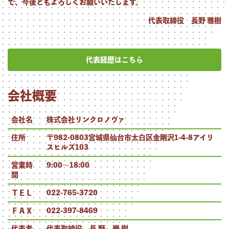
で、今後ともよろしくお願いいたします。
代表取締役 長野 雅樹
代表経歴はこちら
会社概要
会社名
株式会社リンクロノヴァ
住所
〒982-0803宮城県仙台市太白区金剛沢1-4-8アイリ
スヒルズ103
営業時
9:00〜18:00
間
ＴＥＬ
022-765-3720
ＦＡＸ
022-397-8469
代表者
代表取締役 長 野 雅 樹