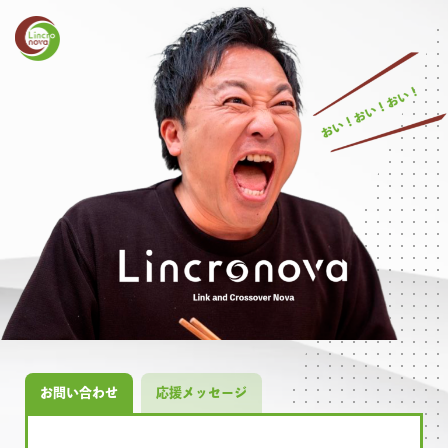
コ
ン
テ
ン
ツ
へ
ス
キ
ッ
ホーム
サービス
プ
お問い合わせ
応援メッセージ