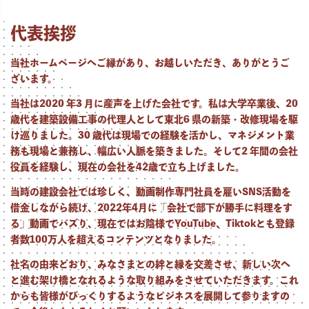
代表挨拶
当社ホームページへご縁があり、お越しいただき、ありがとうご
ざいます。
当社は2020 年3 月に産声を上げた会社です。私は大学卒業後、20
歳代を建築設備工事の代理人として東北6 県の新築・改修現場を駆
け巡りました。30 歳代は現場での経験を活かし、マネジメント業
務も現場と兼務し、幅広い人脈を築きました。そして2 年間の会社
役員を経験し、現在の会社を42歳で立ち上げました。
当時の建設会社では珍しく、動画制作専門社員を雇いSNS活動を
借金しながら続け、2022年4月に「会社で部下が勝手に料理をす
る」動画でバズり、現在ではお陰様でYouTube、Tiktokとも登録
者数100万人を超えるコンテンツとなりました。
社名の由来どおり、みなさまとの絆と縁を交差させ、新しい次へ
と進む架け橋となれるような取り組みをさせていただきます。これ
からも皆様がびっくりするようなビジネスを展開して参りますの